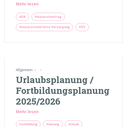
„AOK
Mehr lesen
Hausarztvertrag,
HZV
AOK
Hausarztvertrag
Hausarztzentrierte
Hausarztzentrierte Versorgung
HZV
Versorgung“
Allgemein
Urlaubsplanung /
Fortbildungsplanung
2025/2026
„Urlaubsplanung
Mehr lesen
/
Fortbildungsplanung
Fortbildung
Planung
Urlaub