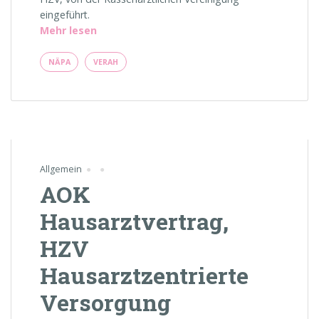
eingeführt.
„VERAH
Mehr lesen
ist
ab
NÄPA
VERAH
sofort
in
unserer
Praxis!
und
NÄPA
Allgemein
auch“
AOK
Hausarztvertrag,
HZV
Hausarztzentrierte
Versorgung